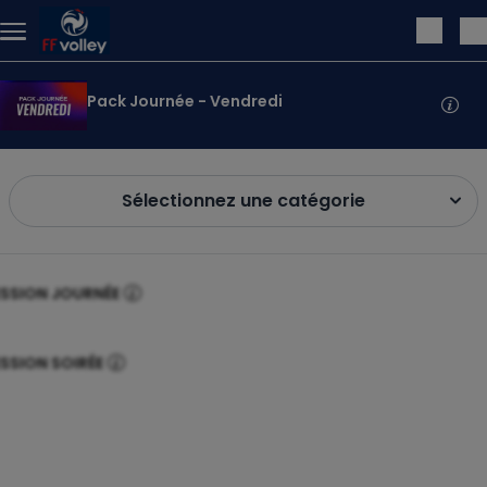
Aller au contenu principal
Pack Journée - Vendredi
ndle items
Sélectionnez une catégorie
ESSION JOURNÉE
SSION SOIRÉE